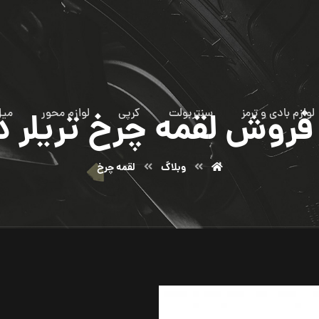
لوازم بادی و ترمز
سنتربولت
کرپی
لوازم محور
میل
روش لقمه چرخ تریلر در 
وبلاگ
لقمه چرخ